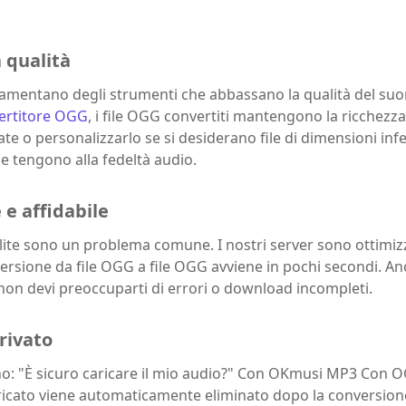
a qualità
i lamentano degli strumenti che abbassano la qualità del su
ertitore OGG
, i file OGG convertiti mantengono la ricchezza
te o personalizzarlo se si desiderano file di dimensioni infe
he tengono alla fedeltà audio.
 e affidabile
llite sono un problema comune. I nostri server sono ottimizzat
ersione da file OGG a file OGG avviene in pochi secondi. An
 non devi preoccuparti di errori o download incompleti.
rivato
no: "È sicuro caricare il mio audio?" Con OKmusi MP3 Con O
 caricato viene automaticamente eliminato dopo la conversio