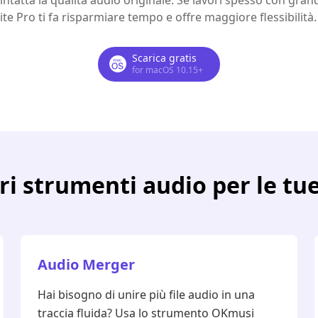
tatta la qualità audio originale. Se lavori spesso con grand
ite Pro ti fa risparmiare tempo e offre maggiore flessibilità.
Scarica gratis
for macOS 10.15+
tri strumenti audio per le tu
Audio Merger
Hai bisogno di unire più file audio in una
traccia fluida? Usa lo strumento OKmusi