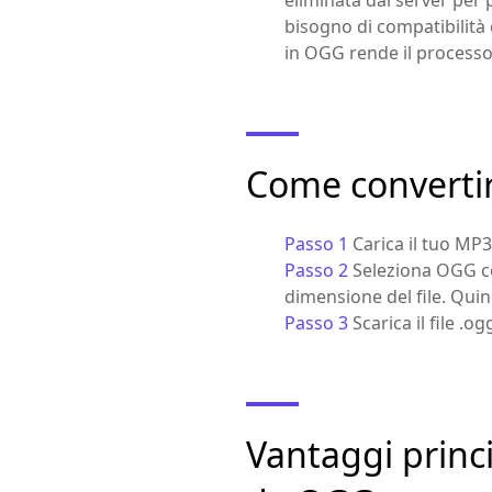
eliminata dal server per 
bisogno di compatibilit
in OGG rende il processo 
Come converti
Passo 1
Carica il tuo MP
Passo 2
Seleziona OGG co
dimensione del file. Quind
Passo 3
Scarica il file .o
Vantaggi princi