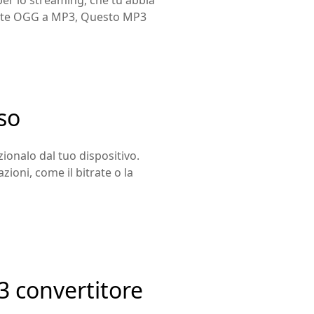
 per lo streaming, che tu abbia
ente OGG a MP3, Questo MP3
so
ionalo dal tuo dispositivo.
ioni, come il bitrate o la
P3 convertitore