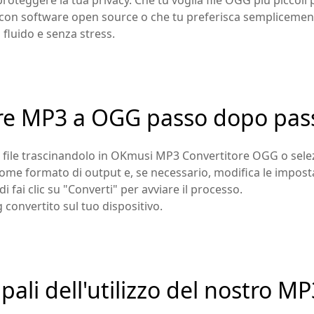
proteggere la tua privacy. Che tu voglia file OGG più piccoli
à con software open source o che tu preferisca semplicem
fluido e senza stress.
re MP3 a OGG passo dopo pas
3 file trascinandolo in OKmusi MP3 Convertitore OGG o selez
me formato di output e, se necessario, modifica le impostaz
i fai clic su "Converti" per avviare il processo.
gg convertito sul tuo dispositivo.
pali dell'utilizzo del nostro M