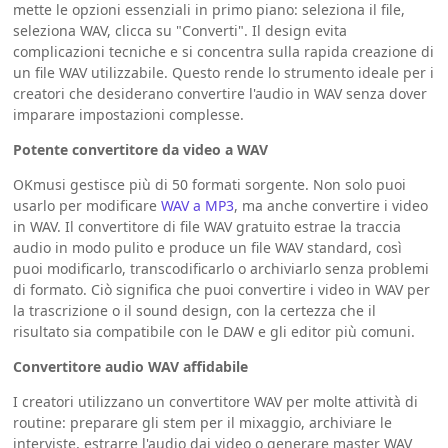
mette le opzioni essenziali in primo piano: seleziona il file,
seleziona WAV, clicca su "Converti". Il design evita
complicazioni tecniche e si concentra sulla rapida creazione di
un file WAV utilizzabile. Questo rende lo strumento ideale per i
creatori che desiderano convertire l'audio in WAV senza dover
imparare impostazioni complesse.
Potente convertitore da video a WAV
OKmusi gestisce più di 50 formati sorgente. Non solo puoi
usarlo per modificare
WAV a MP3
, ma anche convertire i video
in WAV. Il convertitore di file WAV gratuito estrae la traccia
audio in modo pulito e produce un file WAV standard, così
puoi modificarlo, transcodificarlo o archiviarlo senza problemi
di formato. Ciò significa che puoi convertire i video in WAV per
la trascrizione o il sound design, con la certezza che il
risultato sia compatibile con le DAW e gli editor più comuni.
Convertitore audio WAV affidabile
I creatori utilizzano un convertitore WAV per molte attività di
routine: preparare gli stem per il mixaggio, archiviare le
interviste, estrarre l'audio dai video o generare master WAV