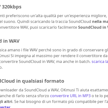
V 320kbps
nti preferiscono un'alta qualità per un'esperienza migliore,
 del suono. Quindi scaricando la traccia SoundCloud
nella m
onvertitore WAV, puoi scaricarlo facilmente
SoundCloud in 
d in WAV
ica amano i file WAV perché sono in grado di conservare gli
Kmusi Si impegna al massimo per rendere il convertitore da 
 convertire SoundCloud in WAV, ma anche in batch.
scarica l
o.
Cloud in qualsiasi formato
ownloader da SoundCloud a WAV, OKmusi Ti aiuta esattamen
 anche di farlo senza sforzo
convertire URL in MP3
o te lo 
i altri
. Se hai bisogno di un formato più compatibile per l'as
erter
.