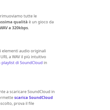
 rimuoviamo tutte le
assima qualità
è un gioco da
WAV a 320kbps
.
 elementi audio originali
URL a WAV il più intuitivo
a playlist di SoundCloud
in
te a scaricare SoundCloud in
permette
scarica SoundCloud
colto, prova il file