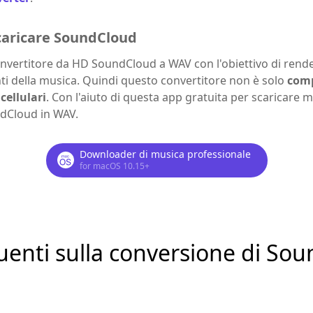
caricare SoundCloud
nvertitore da HD SoundCloud a WAV con l'obiettivo di render
nti della musica. Quindi questo convertitore non è solo
comp
cellulari
. Con l'aiuto di questa app gratuita per scaricare
ndCloud in WAV.
Downloader di musica professionale
for macOS 10.15+
nti sulla conversione di Sou