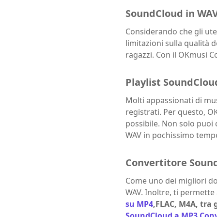
SoundCloud in WA
Considerando che gli ute
limitazioni sulla qualità
ragazzi. Con il OKmusi C
Playlist SoundClou
Molti appassionati di mus
registrati. Per questo, O
possibile. Non solo puoi
WAV in pochissimo temp
Convertitore Sound
Come uno dei migliori d
WAV. Inoltre, ti permette
su MP4
,FLAC, M4A, tra gl
SoundCloud a MP3 Conv