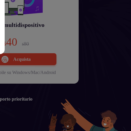
o multidispositivo
40
$
80
$
Acquista
bile su Windows/Mac/Android
orto prioritario