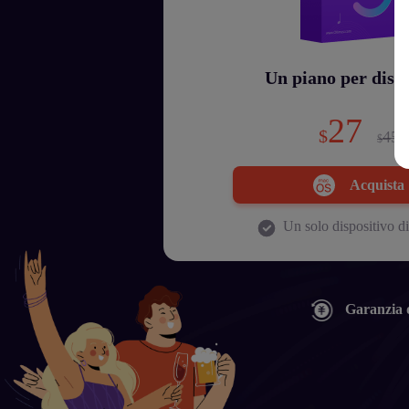
Un piano per dispo
27
$
45
$
Acquista
Un solo dispositivo di
Garanzia 