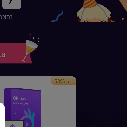
ONDI
ta