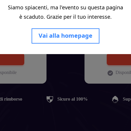
Siamo spiacenti, ma l'evento su questa pagina
è scaduto. Grazie per il tuo interesse.
sitivi
Pian
Vai alla homepage
sponibile
Disponi
di rimborso
Sicuro al 100%
Supp