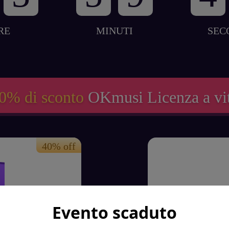
RE
MINUTI
SEC
0% di sconto
OKmusi Licenza a vi
Evento scaduto