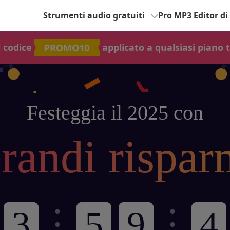
Strumenti audio gratuiti
Pro MP3 Editor di
l codice
PROMO10
applicato a qualsiasi piano 
Festeggia il 2025 con
randi rispar
:
: