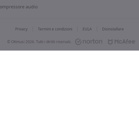
ompressore audio
Privacy
Termini e condizioni
EULA
Disinstallare
© OKmusi
2026
. Tutti i diritti riservati.