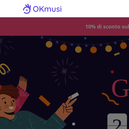
10% di sconto su
G