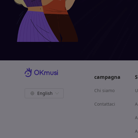
campagna
S
Chi siamo
U
English
Contattaci
A
A
A