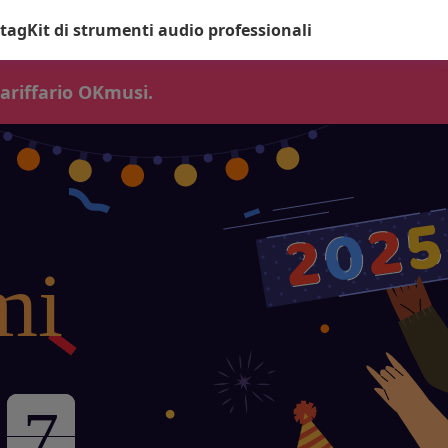
 tag
Kit di strumenti audio professionali
tariffario OKmusi.
mi