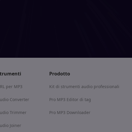
Casa
>
Felice anno nuovo
trumenti
Prodotto
RL per MP3
Kit di strumenti audio professionali
udio Converter
Pro MP3 Editor di tag
udio Trimmer
Pro MP3 Downloader
udio Joiner